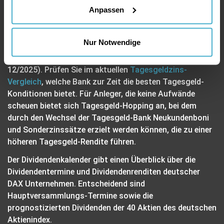
untermauert. Vergleicht man die
Dividendenrendite
mit
Anpassen
Zinsen, die man aufs Tagesgeld bekommt, scheint ein
Investment unter Rendite-Aspekten in Dividenden-Titel
Nur Notwendige
vorteilhafter, denn der aktuelle Tagesgeldzins beträgt
derzeit bei der besten Tagesgeld-Bank ca. 3 % (Stand
12/2025). Prüfen Sie im aktuellen
Tagesgeldzins-
Vergleich
, welche Bank zur Zeit die besten Tagesgeld-
Konditionen bietet. Für Anleger, die keine Aufwände
scheuen bietet sich Tagesgeld-Hopping an, bei dem
durch den Wechsel der Tagesgeld-Bank Neukundenboni
und Sonderzinssätze erzielt werden können, die zu einer
höheren Tagesgeld-Rendite führen.
Der Dividendenkalender gibt einen Überblick über die
Dividendentermine und Dividendenrenditen deutscher
DAX Unternehmen. Entscheidend sind
Hauptversammlungs-Termine sowie die
prognostizierten Dividenden der 40 Aktien des deutschen
Aktienindex.